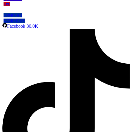
LPF
COMPRAR
CAMISETAS
Facebook
30,0K