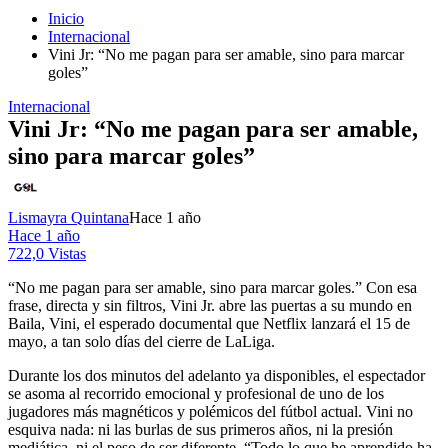
Inicio
Internacional
Vini Jr: “No me pagan para ser amable, sino para marcar
goles”
Internacional
Vini Jr: “No me pagan para ser amable,
sino para marcar goles”
Lismayra Quintana
Hace 1 año
Hace 1 año
722,0 Vistas
“No me pagan para ser amable, sino para marcar goles.” Con esa
frase, directa y sin filtros, Vini Jr. abre las puertas a su mundo en
Baila, Vini, el esperado documental que Netflix lanzará el 15 de
mayo, a tan solo días del cierre de LaLiga.
Durante los dos minutos del adelanto ya disponibles, el espectador
se asoma al recorrido emocional y profesional de uno de los
jugadores más magnéticos y polémicos del fútbol actual. Vini no
esquiva nada: ni las burlas de sus primeros años, ni la presión
mediática, ni el peso de ser diferente. “Todo lo que he aprendido ha