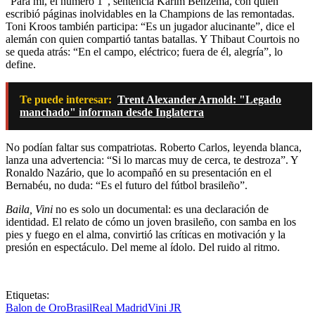
“Para mí, el número 1”, sentencia Karim Benzema, con quien
escribió páginas inolvidables en la Champions de las remontadas.
Toni Kroos también participa: “Es un jugador alucinante”, dice el
alemán con quien compartió tantas batallas. Y Thibaut Courtois no
se queda atrás: “En el campo, eléctrico; fuera de él, alegría”, lo
define.
Te puede interesar:
Trent Alexander Arnold: "Legado
manchado" informan desde Inglaterra
No podían faltar sus compatriotas. Roberto Carlos, leyenda blanca,
lanza una advertencia: “Si lo marcas muy de cerca, te destroza”. Y
Ronaldo Nazário, que lo acompañó en su presentación en el
Bernabéu, no duda: “Es el futuro del fútbol brasileño”.
Baila, Vini
no es solo un documental: es una declaración de
identidad. El relato de cómo un joven brasileño, con samba en los
pies y fuego en el alma, convirtió las críticas en motivación y la
presión en espectáculo. Del meme al ídolo. Del ruido al ritmo.
Etiquetas:
Balon de Oro
Brasil
Real Madrid
Vini JR