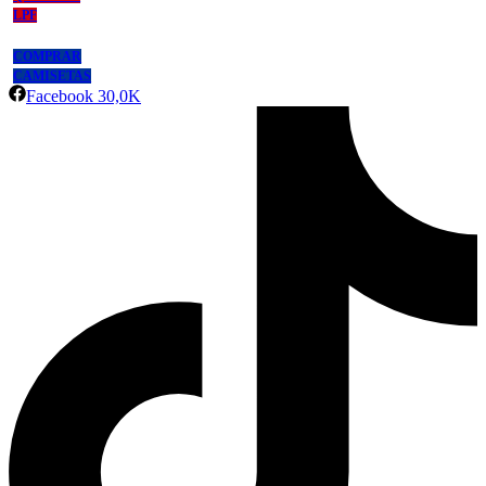
LPF
COMPRAR
CAMISETAS
Facebook
30,0K