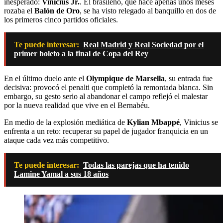
inesperado:
Vinicius Jr.
. El brasileño, que hace apenas unos meses
rozaba el
Balón de Oro
, se ha visto relegado al banquillo en dos de
los primeros cinco partidos oficiales.
Te puede interesar:
Real Madrid y Real Sociedad por el
primer boleto a la final de Copa del Rey
En el último duelo ante el
Olympique de Marsella
, su entrada fue
decisiva: provocó el penalti que completó la remontada blanca. Sin
embargo, su gesto serio al abandonar el campo reflejó el malestar
por la nueva realidad que vive en el Bernabéu.
En medio de la explosión mediática de
Kylian Mbappé
, Vinicius se
enfrenta a un reto: recuperar su papel de jugador franquicia en un
ataque cada vez más competitivo.
Te puede interesar:
Todas las parejas que ha tenido
Lamine Yamal a sus 18 años