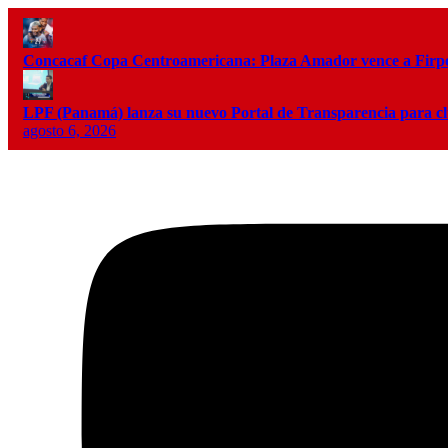
Concacaf Copa Centroamericana: Plaza Amador vence a Firpo 
LPF (Panamá) lanza su nuevo Portal de Transparencia para c
agosto 6, 2026