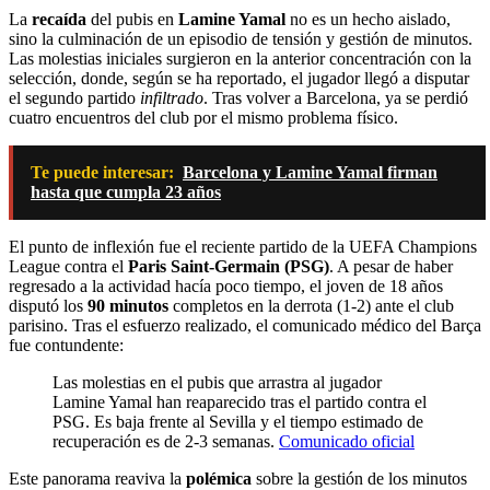
La
recaída
del pubis en
Lamine Yamal
no es un hecho aislado,
sino la culminación de un episodio de tensión y gestión de minutos.
Las molestias iniciales surgieron en la anterior concentración con la
selección, donde, según se ha reportado, el jugador llegó a disputar
el segundo partido
infiltrado
. Tras volver a Barcelona, ya se perdió
cuatro encuentros del club por el mismo problema físico.
Te puede interesar:
Barcelona y Lamine Yamal firman
hasta que cumpla 23 años
El punto de inflexión fue el reciente partido de la UEFA Champions
League contra el
Paris Saint-Germain (PSG)
. A pesar de haber
regresado a la actividad hacía poco tiempo, el joven de 18 años
disputó los
90 minutos
completos en la derrota (1-2) ante el club
parisino. Tras el esfuerzo realizado, el comunicado médico del Barça
fue contundente:
Las molestias en el pubis que arrastra al jugador
Lamine Yamal han reaparecido tras el partido contra el
PSG. Es baja frente al Sevilla y el tiempo estimado de
recuperación es de 2-3 semanas.
Comunicado oficial
Este panorama reaviva la
polémica
sobre la gestión de los minutos