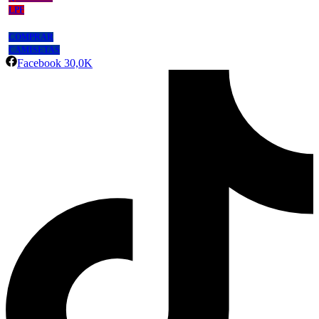
LPF
COMPRAR
CAMISETAS
Facebook
30,0K