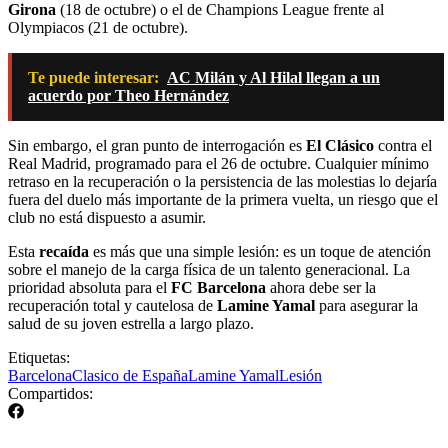
Girona
(18 de octubre) o el de Champions League frente al
Olympiacos (21 de octubre).
Te puede interesar:
AC Milán y Al Hilal llegan a un
acuerdo por Theo Hernández
Sin embargo, el gran punto de interrogación es
El Clásico
contra el
Real Madrid, programado para el 26 de octubre. Cualquier mínimo
retraso en la recuperación o la persistencia de las molestias lo dejaría
fuera del duelo más importante de la primera vuelta, un riesgo que el
club no está dispuesto a asumir.
Esta
recaída
es más que una simple lesión: es un toque de atención
sobre el manejo de la carga física de un talento generacional. La
prioridad absoluta para el
FC Barcelona
ahora debe ser la
recuperación total y cautelosa de
Lamine Yamal
para asegurar la
salud de su joven estrella a largo plazo.
Etiquetas:
Barcelona
Clasico de España
Lamine Yamal
Lesión
Compartidos: