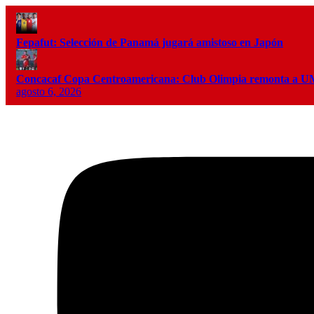
Fepafut: Selección de Panamá jugará amistoso en Japón
Concacaf Copa Centroamericana: Club Olimpia remonta a
agosto 6, 2026