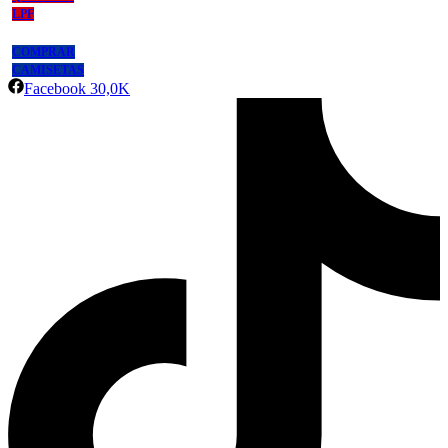
LPF
COMPRAR
CAMISETAS
Facebook
30,0K