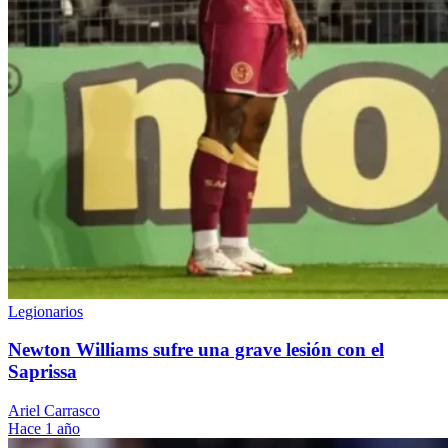
Legionarios
Newton Williams sufre una grave lesión con el
Saprissa
Ariel Carrasco
Hace 1 año