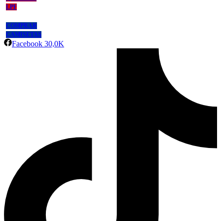
LPF
COMPRAR
CAMISETAS
Facebook
30,0K