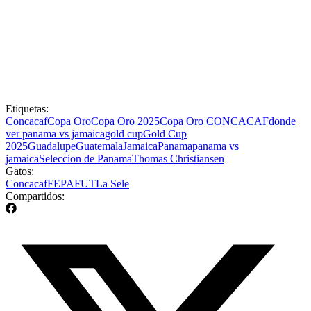
Etiquetas:
Concacaf
Copa Oro
Copa Oro 2025
Copa Oro CONCACAF
donde
ver panama vs jamaica
gold cup
Gold Cup
2025
Guadalupe
Guatemala
Jamaica
Panama
panama vs
jamaica
Seleccion de Panama
Thomas Christiansen
Gatos:
Concacaf
FEPAFUT
La Sele
Compartidos: