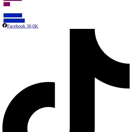
LPF
COMPRAR
CAMISETAS
Facebook
30,0K