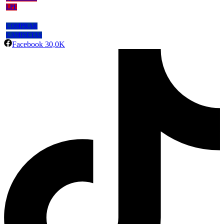
LPF
COMPRAR
CAMISETAS
Facebook
30,0K