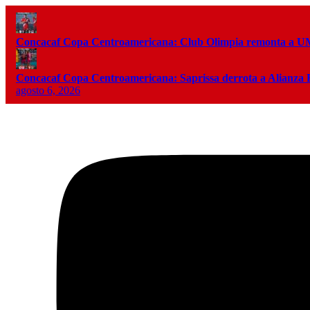
Concacaf Copa Centroamericana: Club Olimpia remonta a
Concacaf Copa Centroamericana: Saprissa derrota a Alianza
agosto 6, 2026