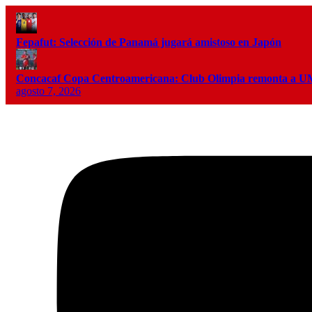
Fepafut: Selección de Panamá jugará amistoso en Japón
Concacaf Copa Centroamericana: Club Olimpia remonta a
agosto 7, 2026