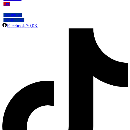
LPF
COMPRAR
CAMISETAS
Facebook
30,0K