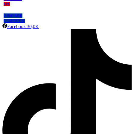
LPF
COMPRAR
CAMISETAS
Facebook
30,0K