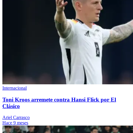
Internacional
Toni Kroos arremete contra Hansi Flick por El
Clásico
Ariel Carrasco
Hace 9 meses