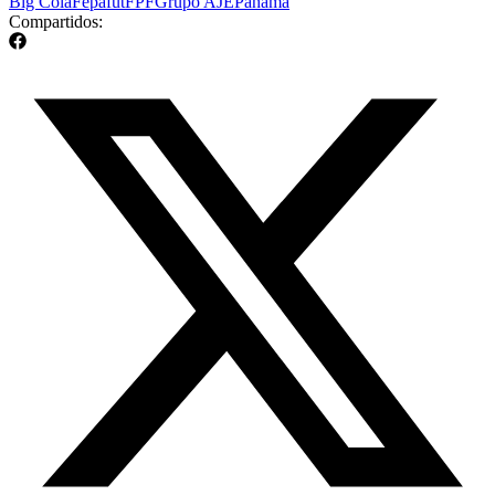
Big Cola
Fepafut
FPF
Grupo AJE
Panama
Compartidos: