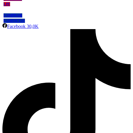
LPF
COMPRAR
CAMISETAS
Facebook
30,0K