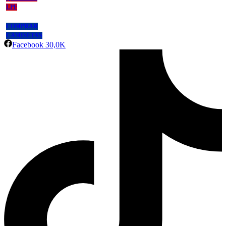
LPF
COMPRAR
CAMISETAS
Facebook
30,0K