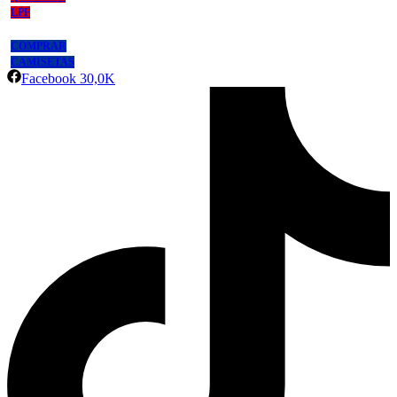
LPF
COMPRAR
CAMISETAS
Facebook
30,0K