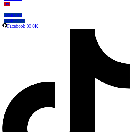
LPF
COMPRAR
CAMISETAS
Facebook
30,0K