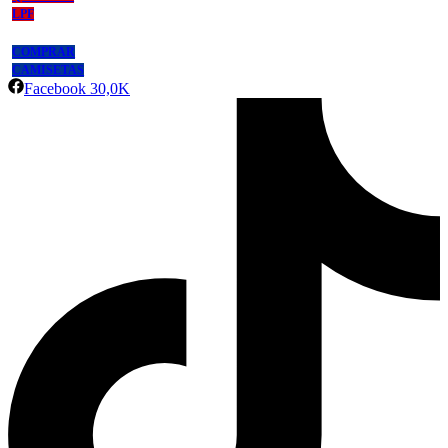
LPF
COMPRAR
CAMISETAS
Facebook
30,0K