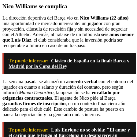
Nico Williams se complica
La dirección deportiva del Barça vio en
Nico Williams (22 años)
una oportunidad de mercado interesante: un jugador con gran
proyección, cláusula de rescisión fija y sin necesidad de negociar
con el Athletic. Además, al tratarse de un futbolista
seis años menor
que Luis Díaz
, el club consideraba que la inversión podría ser
recuperable a futuro en caso de un traspaso.
Te puede interesar:
Clásico de España en la final: Barca y
Madrid por la Copa del Rey
La semana pasada se alcanzó un
acuerdo verbal
con el entorno del
jugador en cuanto a salario y duración del contrato, pero según
informó
Mundo Deportivo
, la operación se ha
encallado por
exigencias contractuales
. El agente de Nico pide al Barça
garantías firmes de inscripción
, en un contexto financiero aún
delicado para el club culé. Este cambio de postura ha puesto en
pausa la negociación y ha generado dudas internas.
Te puede interesar:
Luis Enrique no se olvida: "El amor y
el cariño que le tengo al Barcelona no desaparecerán