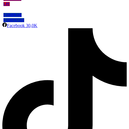
LPF
COMPRAR
CAMISETAS
Facebook
30,0K