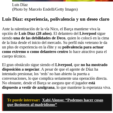
Luis Díaz
(Photo by Marcelo Endelli/Getty Images)
Luis Díaz: experiencia, polivalencia y un deseo claro
Ante la ralentización de la vía Nico, el Barça mantiene viva la
opción de
Luis Díaz (28 años)
. El delantero del
Liverpool
sigue
siendo
una de las debilidades de Deco
, quien lo colocó en la cima
de la lista desde el inicio del mercado. Su perfil más veterano le da
un plus de experiencia en la élite y su
polivalencia para actuar
como extremo o como delantero centro
lo hace atractivo para el
cuerpo técnico.
El gran obstáculo sigue siendo el
Liverpool
, que
no ha mostrado
disposición a negociar
. A pesar de que el agente de Díaz ha
intentado presionar, los ‘reds’ no han abierto la puerta a
conversaciones, lo que complica seriamente una operación directa.
No obstante, desde el Barça se asegura que el jugador
está
dispuesto a vestir de azulgrana
, lo que mantiene la esperanza viva.
Te puede interesar:
Xabi Alonso: “Podemos hacer cosas
que ilusionen al madridismo”