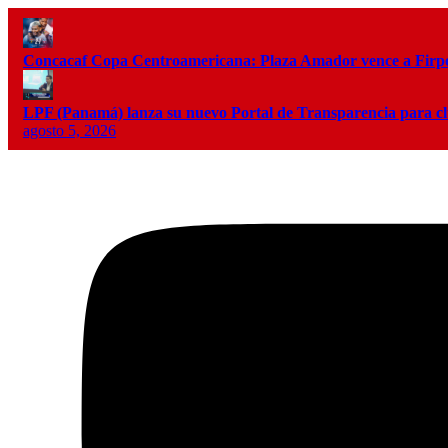
Concacaf Copa Centroamericana: Plaza Amador vence a Firpo 
LPF (Panamá) lanza su nuevo Portal de Transparencia para c
agosto 5, 2026