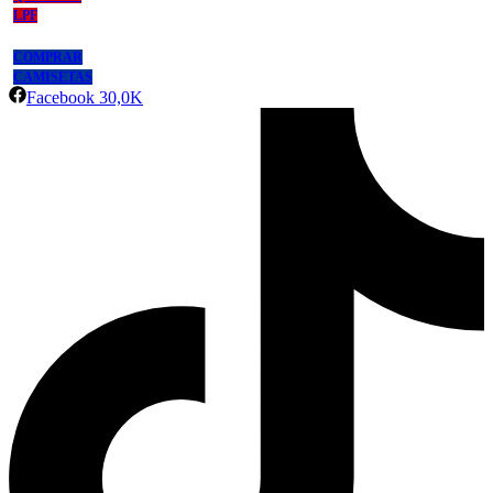
LPF
COMPRAR
CAMISETAS
Facebook
30,0K