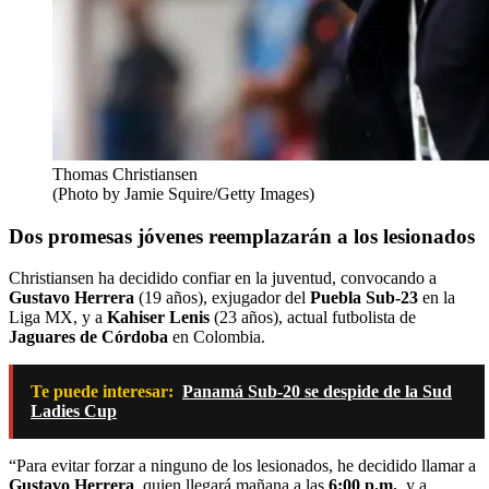
Thomas Christiansen
(Photo by Jamie Squire/Getty Images)
Dos promesas jóvenes reemplazarán a los lesionados
Christiansen ha decidido confiar en la juventud, convocando a
Gustavo Herrera
(19 años), exjugador del
Puebla Sub-23
en la
Liga MX, y a
Kahiser Lenis
(23 años), actual futbolista de
Jaguares de Córdoba
en Colombia.
Te puede interesar:
Panamá Sub-20 se despide de la Sud
Ladies Cup
“Para evitar forzar a ninguno de los lesionados, he decidido llamar a
Gustavo Herrera
, quien llegará mañana a las
6:00 p.m.
, y a