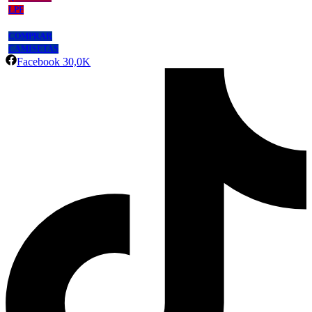
LPF
COMPRAR
CAMISETAS
Facebook
30,0K