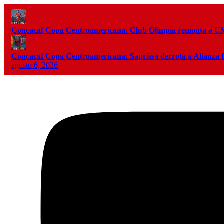
Concacaf Copa Centroamericana: Club Olimpia remonta a
Concacaf Copa Centroamericana: Saprissa derrota a Alianza
agosto 6, 2026