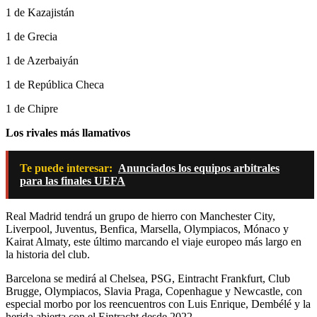
1 de Kazajistán
1 de Grecia
1 de Azerbaiyán
1 de República Checa
1 de Chipre
Los rivales más llamativos
Te puede interesar:
Anunciados los equipos arbitrales
para las finales UEFA
Real Madrid tendrá un grupo de hierro con Manchester City,
Liverpool, Juventus, Benfica, Marsella, Olympiacos, Mónaco y
Kairat Almaty, este último marcando el viaje europeo más largo en
la historia del club.
Barcelona se medirá al Chelsea, PSG, Eintracht Frankfurt, Club
Brugge, Olympiacos, Slavia Praga, Copenhague y Newcastle, con
especial morbo por los reencuentros con Luis Enrique, Dembélé y la
herida abierta con el Eintracht desde 2022.