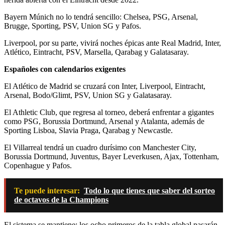
Bayern Múnich no lo tendrá sencillo: Chelsea, PSG, Arsenal,
Brugge, Sporting, PSV, Union SG y Pafos.
Liverpool, por su parte, vivirá noches épicas ante Real Madrid, Inter,
Atlético, Eintracht, PSV, Marsella, Qarabag y Galatasaray.
Españoles con calendarios exigentes
El Atlético de Madrid se cruzará con Inter, Liverpool, Eintracht,
Arsenal, Bodo/Glimt, PSV, Union SG y Galatasaray.
El Athletic Club, que regresa al torneo, deberá enfrentar a gigantes
como PSG, Borussia Dortmund, Arsenal y Atalanta, además de
Sporting Lisboa, Slavia Praga, Qarabag y Newcastle.
El Villarreal tendrá un cuadro durísimo con Manchester City,
Borussia Dortmund, Juventus, Bayer Leverkusen, Ajax, Tottenham,
Copenhague y Pafos.
Te puede interesar:
Todo lo que tienes que saber del sorteo
de octavos de la Champions
El sistema se mantiene: los ocho primeros de la tabla global pasarán