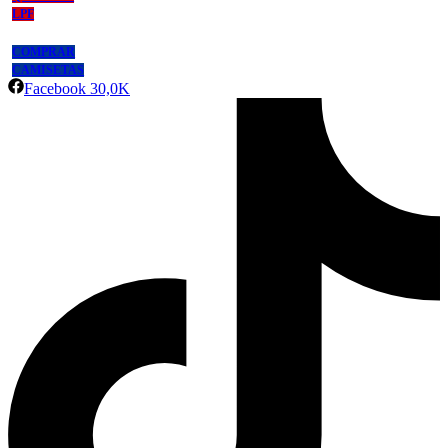
LPF
COMPRAR
CAMISETAS
Facebook
30,0K