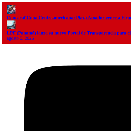
Concacaf Copa Centroamericana: Plaza Amador vence a Firpo 
LPF (Panamá) lanza su nuevo Portal de Transparencia para c
agosto 5, 2026