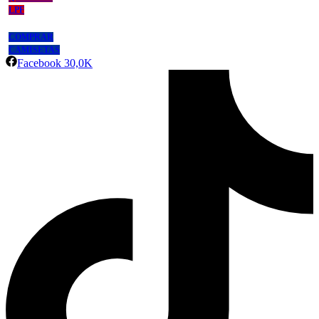
LPF
COMPRAR
CAMISETAS
Facebook
30,0K