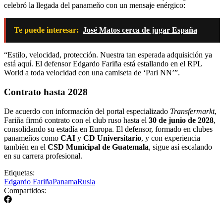
celebró la llegada del panameño con un mensaje enérgico:
Te puede interesar:
José Matos cerca de jugar España
“Estilo, velocidad, protección. Nuestra tan esperada adquisición ya
está aquí. El defensor Edgardo Fariña está estallando en el RPL
World a toda velocidad con una camiseta de ‘Pari NN’”.
Contrato hasta 2028
De acuerdo con información del portal especializado
Transfermarkt
,
Fariña firmó contrato con el club ruso hasta el
30 de junio de 2028
,
consolidando su estadía en Europa. El defensor, formado en clubes
panameños como
CAI
y
CD Universitario
, y con experiencia
también en el
CSD Municipal de Guatemala
, sigue así escalando
en su carrera profesional.
Etiquetas:
Edgardo Fariña
Panama
Rusia
Compartidos: