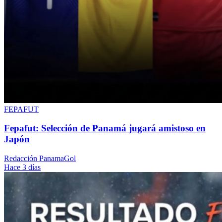
FEPAFUT
Fepafut: Selección de Panamá jugará amistoso en
Japón
Redacción PanamaGol
Hace 3 días