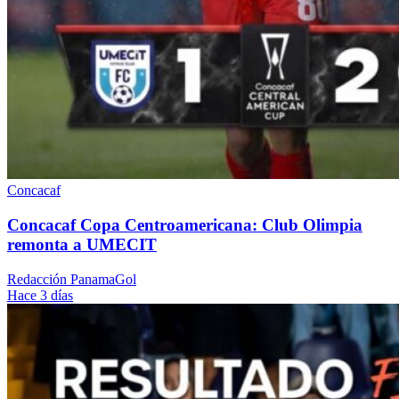
Concacaf
Concacaf Copa Centroamericana: Club Olimpia
remonta a UMECIT
Redacción PanamaGol
Hace 3 días