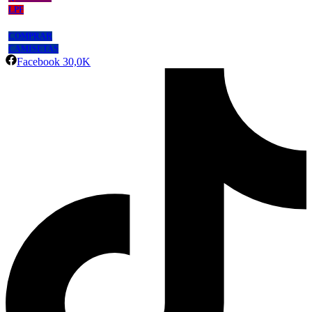
LPF
COMPRAR
CAMISETAS
Facebook
30,0K