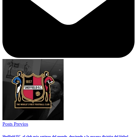
Posts Previos
Sheffield FC, el club más antiguo del mundo, desciende a la novena división del fútbol