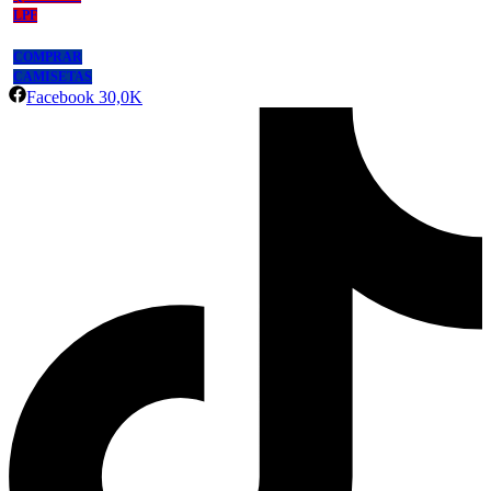
LPF
COMPRAR
CAMISETAS
Facebook
30,0K