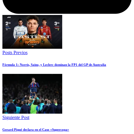
Posts Previos
Fórmula 1: Norris, Sainz, y Leclerc dominan la FP1 del GP de Australia
Siguiente Post
Gerard Piqué declara en el Caso «Supercopa»