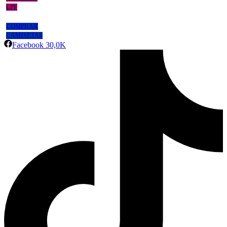
LPF
COMPRAR
CAMISETAS
Facebook
30,0K