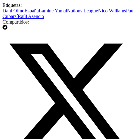
Etiquetas:
Dani Olmo
España
Lamine Yamal
Nations League
Nico Williams
Pau
Cubarsí
Raúl Asencio
Compartidos: