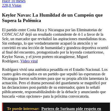
Hace 10 meses
228,0 Vistas
Keylor Navas: La Humildad de un Campeón que
Supera la Polémica
El partido entre Costa Rica y Nicaragua por las Eliminatorias de
CONCACAF dejó un resultado contundente de 4-1 a favor de la
Sele
, un marcador que revitalizó las aspiraciones mundialistas ticas.
Sin embargo, lo que verdaderamente acaparó la atención y se
convirtió en una lección de humanidad y grandeza deportiva ocurrió
al final del encuentro, protagonizado por la leyenda costarricense,
Keylor Navas, y el joven portero nicaragüense, Miguel
Rodríguez.
Video viral
Rodríguez vivió una auténtica pesadilla en el Estadio Nacional. Los
cuatro goles encajados en un partido que sepultó las esperanzas de
Nicaragua fueron suficientes para que su propia afición lamentara la
actuación. Pero el drama personal del guardameta se magnificó por
las declaraciones post-partido de su entrenador, quien lo señaló
públicamente, responsabilizándolo de la debacle y anunciando que
buscaría «otras opciones» para la próxima convocatoria.
Te puede interesar:
Portero de Surinam pide respeto en