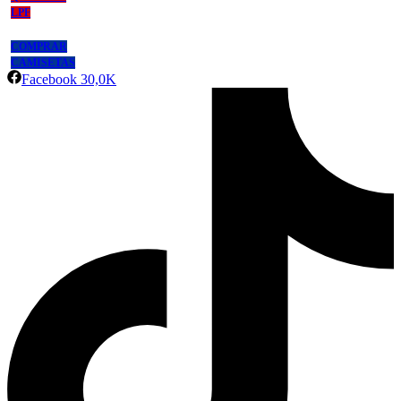
LPF
COMPRAR
CAMISETAS
Facebook
30,0K