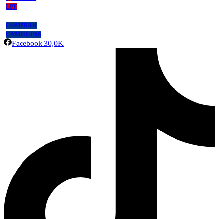
LPF
COMPRAR
CAMISETAS
Facebook
30,0K