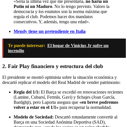
«Sería la última vez que me presentaría,
no haría un
Putin ni un Maduro
. No lo tengo previsto. Valoro la
democracia y los estatutos son la norma máxima que
regula el club. Podemos hacer dos mandatos
consecutivos. Y, además, tengo una edad».
Mendy tiene un pretendiente en Italia
Te puede interesar:
El hogar de Vinicius Jr sufre un
incendio
2. Fair Play financiero y estructura del club
El presidente se mostró optimista sobre la situación económica y
descartó replicar el modelo del Real Madrid de vender patrimonio:
Regla del 1/1:
El Barça se excedió en renovaciones recientes
(Lamine, Cubarsí, Fermín, Gavi) y fichajes (Joan García,
Bardghji), pero Laporta asegura que
«en breve podremos
volver a estar en el 1/1»
para recuperar la normalidad.
Modelo de Sociedad:
Descartó rotundamente convertir al
Barça en una Sociedad Anónima Deportiva (SAD),