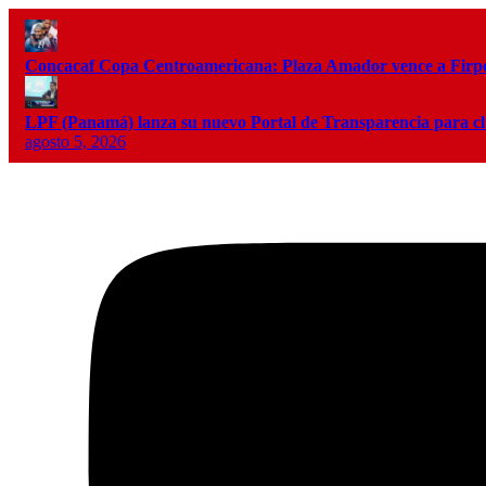
Concacaf Copa Centroamericana: Plaza Amador vence a Firpo 
LPF (Panamá) lanza su nuevo Portal de Transparencia para c
agosto 5, 2026