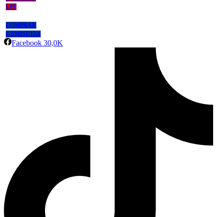
LPF
COMPRAR
CAMISETAS
Facebook
30,0K