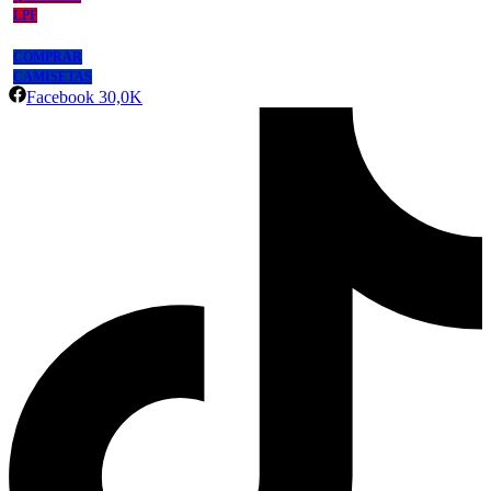
LPF
COMPRAR
CAMISETAS
Facebook
30,0K