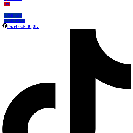
LPF
COMPRAR
CAMISETAS
Facebook
30,0K