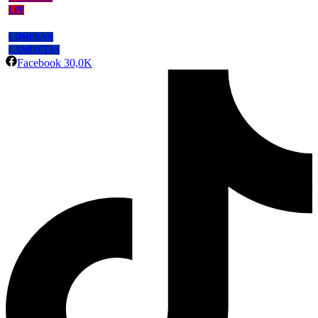
LPF
COMPRAR
CAMISETAS
Facebook
30,0K