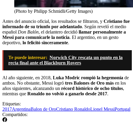
(Photo by Philipp Schmidli/Getty Images)
Antes del anuncio oficial, los resultados se filtraron, y
Cristiano fue
informado de su triunfo por adelantado
. Según reveló el medio
español
Don Balón
, el delantero decidió
llamar personalmente a
Messi para comunicarle la noticia
. El argentino, en un gesto
deportivo,
lo felicitó sinceramente
.
Te puede interesar:
Norwich City rescata un punto en la
recta final ante el Blackburn Rovers
Al año siguiente, en 2018,
Luka Modric rompió la hegemonía
de
ambos. No obstante, Messi logró
tres Balones de Oro más
en los
años siguientes, alcanzando un
récord histórico de ocho títulos
,
mientras que
Ronaldo no volvió a ganarlo desde 2017
.
Etiquetas:
2017
Argentina
Balon de Oro
Cristiano Ronaldo
Lionel Messi
Portugal
Compartidos: