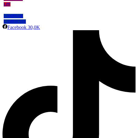
LPF
COMPRAR
CAMISETAS
Facebook
30,0K