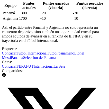
Puntos
Puntos ganados
Puntos perdidos
Equipo
actuales
(victoria)
(derrota)
Panamá
1300
+20
-20
Argentina
1700
+10
-10
Así, el partido entre Panamá y Argentina no solo representa un
encuentro deportivo, sino también una oportunidad crucial para
ambos equipos de avanzar en el ranking de la FIFA y en su
trayectoria en el fútbol internacional.
Etiquetas:
Concacaf
Fútbol Internacional
Fútbol panameño
Lionel
Messi
Panama
Seleccion de Panama
Gatos:
Concacaf
FEPAFUT
Internacional
La Sele
Compartidos: