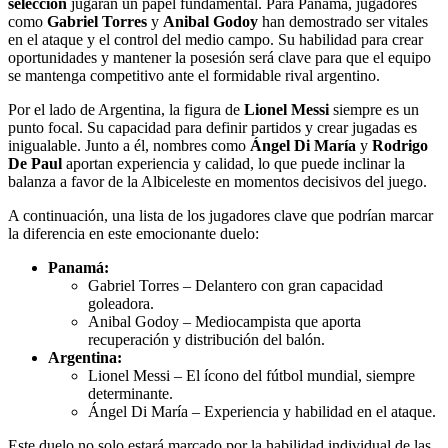
selección
jugarán un papel fundamental. Para Panamá, jugadores
como
Gabriel Torres
y
Anibal Godoy
han demostrado ser vitales
en el ataque y el control del medio campo. Su habilidad para crear
oportunidades y mantener la posesión será clave para que el equipo
se mantenga competitivo ante el formidable rival argentino.
Por el lado de Argentina, la figura de
Lionel Messi
siempre es un
punto focal. Su capacidad para definir partidos y crear jugadas es
inigualable. Junto a él, nombres como
Ángel Di María
y
Rodrigo
De Paul
aportan experiencia y calidad, lo que puede inclinar la
balanza a favor de la Albiceleste en momentos decisivos del juego.
A continuación, una lista de los jugadores clave que podrían marcar
la diferencia en este emocionante duelo:
Panamá:
Gabriel Torres – Delantero con gran capacidad
goleadora.
Anibal Godoy – Mediocampista que aporta
recuperación y distribución del balón.
Argentina:
Lionel Messi – El ícono del fútbol mundial, siempre
determinante.
Ángel Di María – Experiencia y habilidad en el ataque.
Este duelo no solo estará marcado por la habilidad individual de las