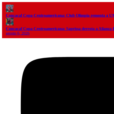
Concacaf Copa Centroamericana: Club Olimpia remonta a
Concacaf Copa Centroamericana: Saprissa derrota a Alianza
agosto 6, 2026