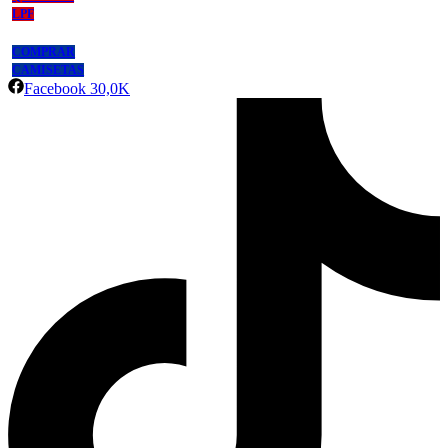
LPF
COMPRAR
CAMISETAS
Facebook
30,0K