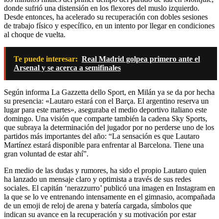
donde sufrió una distensión en los flexores del muslo izquierdo.
Desde entonces, ha acelerado su recuperación con dobles sesiones
de trabajo físico y específico, en un intento por llegar en condiciones
al choque de vuelta.
Te puede interesar:
Real Madrid golpea primero ante el
Arsenal y se acerca a semifinales
Según informa La Gazzetta dello Sport, en Milán ya se da por hecha
su presencia: «Lautaro estará con el Barça. El argentino reserva un
lugar para este martes», aseguraba el medio deportivo italiano este
domingo. Una visión que comparte también la cadena Sky Sports,
que subraya la determinación del jugador por no perderse uno de los
partidos más importantes del año: “La sensación es que Lautaro
Martínez estará disponible para enfrentar al Barcelona. Tiene una
gran voluntad de estar ahí”.
En medio de las dudas y rumores, ha sido el propio Lautaro quien
ha lanzado un mensaje claro y optimista a través de sus redes
sociales. El capitán ‘nerazzurro’ publicó una imagen en Instagram en
la que se lo ve entrenando intensamente en el gimnasio, acompañada
de un emoji de reloj de arena y batería cargada, símbolos que
indican su avance en la recuperación y su motivación por estar