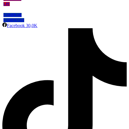
LPF
COMPRAR
CAMISETAS
Facebook
30,0K