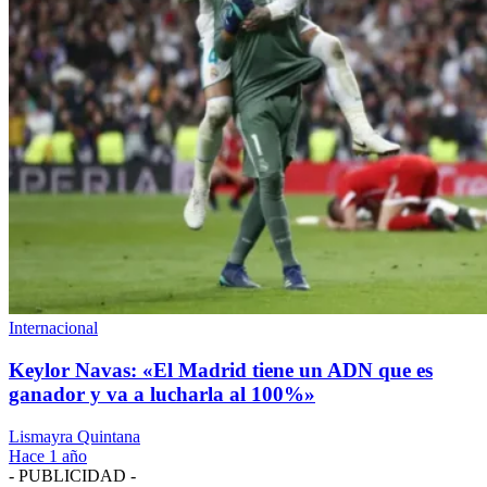
Internacional
Keylor Navas: «El Madrid tiene un ADN que es
ganador y va a lucharla al 100%»
Lismayra Quintana
Hace 1 año
- PUBLICIDAD -