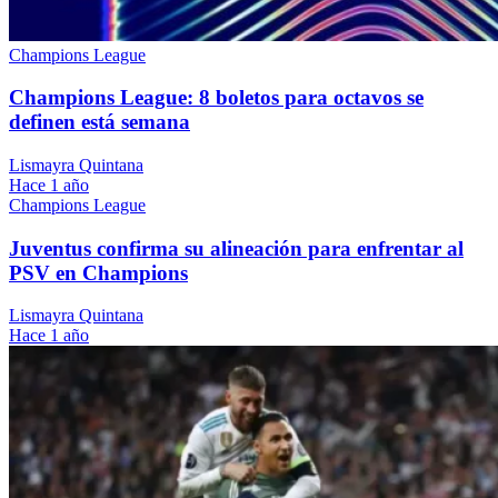
Champions League
Champions League: 8 boletos para octavos se
definen está semana
Lismayra Quintana
Hace 1 año
Champions League
Juventus confirma su alineación para enfrentar al
PSV en Champions
Lismayra Quintana
Hace 1 año