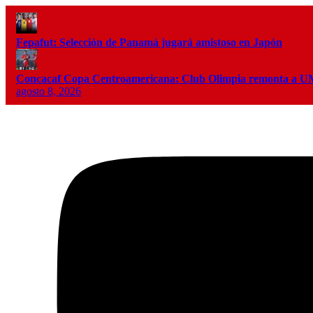
Fepafut: Selección de Panamá jugará amistoso en Japón
Concacaf Copa Centroamericana: Club Olimpia remonta a
agosto 8, 2026