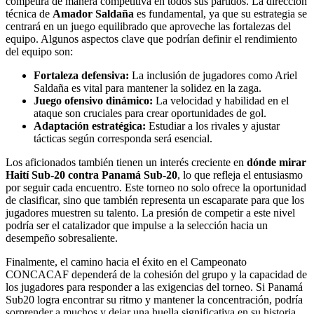
competirá de manera competitiva en todos sus partidos. La dirección
técnica de
Amador Saldaña
es fundamental, ya que su estrategia se
centrará en un juego equilibrado que aproveche las fortalezas del
equipo. Algunos aspectos clave que podrían definir el rendimiento
del equipo son:
Fortaleza defensiva:
La inclusión de jugadores como Ariel
Saldaña es vital para mantener la solidez en la zaga.
Juego ofensivo dinámico:
La velocidad y habilidad en el
ataque son cruciales para crear oportunidades de gol.
Adaptación estratégica:
Estudiar a los rivales y ajustar
tácticas según corresponda será esencial.
Los aficionados también tienen un interés creciente en
dónde mirar
Haití Sub-20 contra Panamá Sub-20
, lo que refleja el entusiasmo
por seguir cada encuentro. Este torneo no solo ofrece la oportunidad
de clasificar, sino que también representa un escaparate para que los
jugadores muestren su talento. La presión de competir a este nivel
podría ser el catalizador que impulse a la selección hacia un
desempeño sobresaliente.
Finalmente, el camino hacia el éxito en el Campeonato
CONCACAF dependerá de la cohesión del grupo y la capacidad de
los jugadores para responder a las exigencias del torneo. Si Panamá
Sub20 logra encontrar su ritmo y mantener la concentración, podría
sorprender a muchos y dejar una huella significativa en su historia