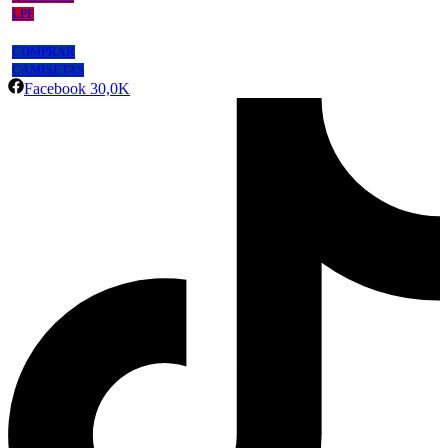
LPF
COMPRAR
CAMISETAS
Facebook
30,0K