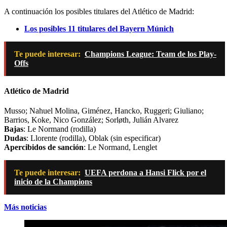
A continuación los posibles titulares del Atlético de Madrid:
Los posibles 11 titulares del Bayern Múnich
Te puede interesar:
Champions League: Team de los Play-
Offs
Atlético de Madrid
Musso; Nahuel Molina, Giménez, Hancko, Ruggeri; Giuliano;
Barrios, Koke, Nico González; Sorløth, Julián Alvarez
Bajas
: Le Normand (rodilla)
Dudas
: Llorente (rodilla), Oblak (sin especificar)
Apercibidos de sanción
: Le Normand, Lenglet
Te puede interesar:
UEFA perdona a Hansi Flick por el
inicio de la Champions
Más noticias