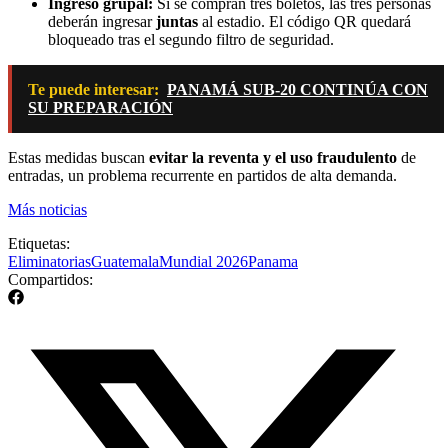
Ingreso grupal:
Si se compran tres boletos, las tres personas
deberán ingresar
juntas
al estadio. El código QR quedará
bloqueado tras el segundo filtro de seguridad.
Te puede interesar:
PANAMÁ SUB-20 CONTINÚA CON
SU PREPARACIÓN
Estas medidas buscan
evitar la reventa y el uso fraudulento
de
entradas, un problema recurrente en partidos de alta demanda.
Más noticias
Etiquetas:
Eliminatorias
Guatemala
Mundial 2026
Panama
Compartidos: