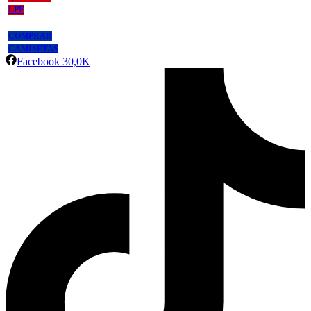
LPF
COMPRAR
CAMISETAS
Facebook
30,0K