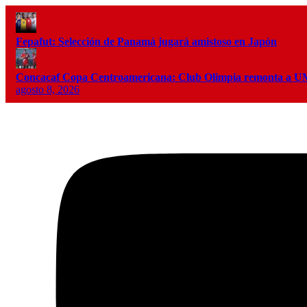
Fepafut: Selección de Panamá jugará amistoso en Japón
Concacaf Copa Centroamericana: Club Olimpia remonta a
agosto 8, 2026