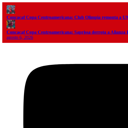
Concacaf Copa Centroamericana: Club Olimpia remonta a
Concacaf Copa Centroamericana: Saprissa derrota a Alianza
agosto 6, 2026