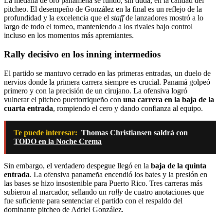
La medalla de oro panameña se fundó, sin duda, en la calidad del
pitcheo. El desempeño de González en la final es un reflejo de la
profundidad y la excelencia que el
staff
de lanzadores mostró a lo
largo de todo el torneo, manteniendo a los rivales bajo control
incluso en los momentos más apremiantes.
Rally decisivo en los inning intermedios
El partido se mantuvo cerrado en las primeras entradas, un duelo de
nervios donde la primera carrera siempre es crucial. Panamá golpeó
primero y con la precisión de un cirujano. La ofensiva logró
vulnerar el pitcheo puertorriqueño con
una carrera en la baja de la
cuarta entrada
, rompiendo el cero y dando confianza al equipo.
Te puede interesar:
Thomas Christiansen saldrá con
TODO en la Noche Crema
Sin embargo, el verdadero despegue llegó en la
baja de la quinta
entrada
. La ofensiva panameña encendió los bates y la presión en
las bases se hizo insostenible para Puerto Rico. Tres carreras más
subieron al marcador, sellando un
rally
de cuatro anotaciones que
fue suficiente para sentenciar el partido con el respaldo del
dominante pitcheo de Adriel González.