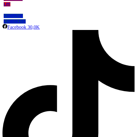
LPF
COMPRAR
CAMISETAS
Facebook
30,0K