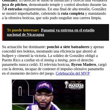
González
. El derecho se subió al montículo y ofreció una verdadera
joya de pitcheo
, demostrando temple y control absoluto durante las
7.0 entradas
reglamentarias. En una final de alta tensión, González
se mostró imperturbable, cubriendo la
ruta completa
y maniatando
a la ofensiva boricua, que solo pudo rasguñar una carrera limpia.
Te puede interesar:
Panamá ya entrena en el estadio
nacional de Nicaragua
Su actuación fue dominante:
ponchó a siete bateadores
y apenas
concedió tres boletos, mostrando una eficiencia que ahorró al
bullpen
y cimentó la victoria. La solidez de González obligó a
Puerto Rico a confiar en el
inning
a
inning
, pero el derecho
panameño nunca cedió. El relevista boricua,
Byron Madero
, cargó
con la derrota, incapaz de contener el impulso ofensivo panameño
en el momento decisivo del juego.
Celebración del MVP