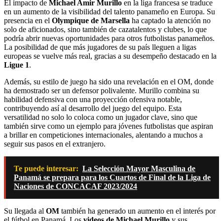
El impacto de
Michael Amir Murillo
en la liga francesa se traduce
en un aumento de la visibilidad del talento panameño en Europa. Su
presencia en el
Olympique de Marsella
ha captado la atención no
solo de aficionados, sino también de cazatalentos y clubes, lo que
podría abrir nuevas oportunidades para otros futbolistas panameños.
La posibilidad de que más jugadores de su país lleguen a ligas
europeas se vuelve más real, gracias a su desempeño destacado en la
Ligue 1
.
Además, su estilo de juego ha sido una revelación en el OM, donde
ha demostrado ser un defensor polivalente. Murillo combina su
habilidad defensiva con una proyección ofensiva notable,
contribuyendo así al desarrollo del juego del equipo. Esta
versatilidad no solo lo coloca como un jugador clave, sino que
también sirve como un ejemplo para jóvenes futbolistas que aspiran
a brillar en competiciones internacionales, alentando a muchos a
seguir sus pasos en el extranjero.
Te puede interesar:
La Selección Mayor Masculina de
Panamá se prepara para los Cuartos de Final de la Liga de
Naciones de CONCACAF 2023/2024
Su llegada al
OM
también ha generado un aumento en el interés por
el fútbol en Panamá. Los
videos de Michael Murillo
y sus