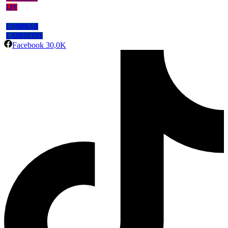
LPF
COMPRAR
CAMISETAS
Facebook
30,0K