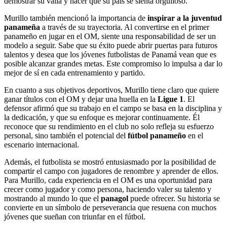
demostrar su valía y hacer que su país se sienta orgulloso.
Murillo también mencionó la importancia de
inspirar a la juventud
panameña
a través de su trayectoria. Al convertirse en el primer
panameño en jugar en el OM, siente una responsabilidad de ser un
modelo a seguir. Sabe que su éxito puede abrir puertas para futuros
talentos y desea que los jóvenes futbolistas de Panamá vean que es
posible alcanzar grandes metas. Este compromiso lo impulsa a dar lo
mejor de sí en cada entrenamiento y partido.
En cuanto a sus objetivos deportivos, Murillo tiene claro que quiere
ganar títulos con el OM y dejar una huella en la
Ligue 1
. El
defensor afirmó que su trabajo en el campo se basa en la disciplina y
la dedicación, y que su enfoque es mejorar continuamente. Él
reconoce que su rendimiento en el club no solo refleja su esfuerzo
personal, sino también el potencial del
fútbol panameño
en el
escenario internacional.
Además, el futbolista se mostró entusiasmado por la posibilidad de
compartir el campo con jugadores de renombre y aprender de ellos.
Para Murillo, cada experiencia en el OM es una oportunidad para
crecer como jugador y como persona, haciendo valer su talento y
mostrando al mundo lo que el
panagol
puede ofrecer. Su historia se
convierte en un símbolo de perseverancia que resuena con muchos
jóvenes que sueñan con triunfar en el fútbol.