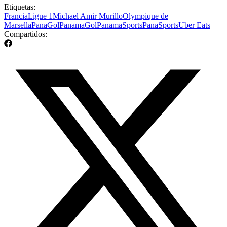
Etiquetas:
Francia
Ligue 1
Michael Amir Murillo
Olympique de
Marsella
PanaGol
PanamaGol
PanamaSports
PanaSports
Uber Eats
Compartidos: